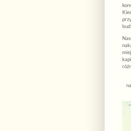
kon
Kie
prz
budy
Nas
nak
miej
kapi
różn
na