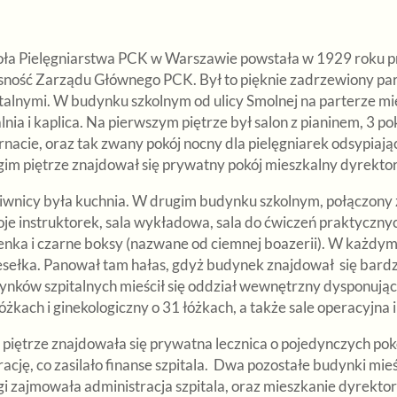
oła Pielęgniarstwa PCK w Warszawie powstała w 1929 roku pr
sność Zarządu Głównego PCK. Był to pięknie zadrzewiony pa
talnymi. W budynku szkolnym od ulicy Smolnej na parterze mieś
lnia i kaplica. Na pierwszym piętrze był salon z pianinem, 3 p
rnacie, oraz tak zwany pokój nocny dla pielęgniarek odsypiaj
im piętrze znajdował się prywatny pokój mieszkalny dyrektorki
iwnicy była kuchnia. W drugim budynku szkolnym, połączony 
je instruktorek, sala wykładowa, sala do ćwiczeń praktycznyc
enka i czarne boksy (nazwane od ciemnej boazerii). W każdym z 
esełka. Panował tam hałas, gdyż budynek znajdował się bard
ynków szpitalnych mieścił się oddział wewnętrzny dysponujący
óżkach i ginekologiczny o 31 łóżkach, a także sale operacyjna
 piętrze znajdowała się prywatna lecznica o pojedynczych pokoj
ację, co zasilało finanse szpitala. Dwa pozostałe budynki mieś
i zajmowała administracja szpitala, oraz mieszkanie dyrektora 