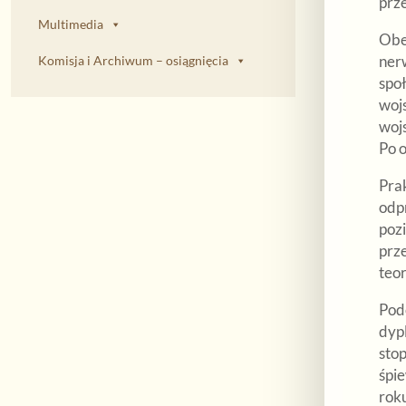
prze
Multimedia
Obe
ner
Komisja i Archiwum – osiągnięcia
społ
wojs
woj
Po o
Pra
odp
poz
prz
teor
Pod
dyp
sto
śpie
roku