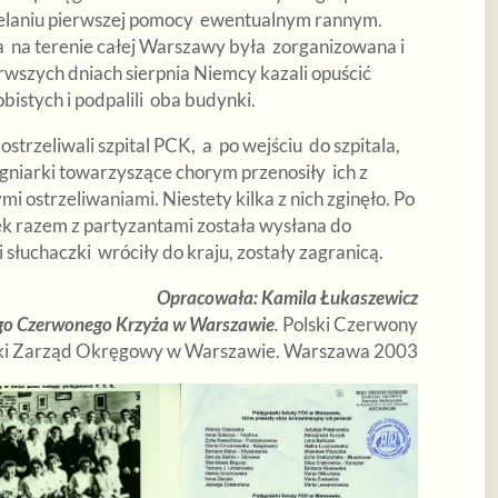
zielaniu pierwszej pomocy ewentualnym rannym.
a na terenie całej Warszawy była zorganizowana i
wszych dniach sierpnia Niemcy kazali opuścić
bistych i podpalili oba budynki.
zeliwali szpital PCK, a po wejściu do szpitala,
gniarki towarzyszące chorym przenosiły ich z
i ostrzeliwaniami. Niestety kilka z nich zginęło. Po
rek razem z partyzantami została wysłana do
słuchaczki wróciły do kraju, zostały zagranicą.
Opracowała: Kamila Łukaszewicz
ego Czerwonego Krzyża w Warszawie
.
Polski Czerwony
ki Zarząd Okręgowy w Warszawie. Warszawa 2003