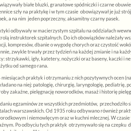
wiązywały białe bluzki, granatowe spódniczki i czarne obuwie
nnice szły na praktykę i w tym czasie obowiązywał je już strój p
pek, a na nim jeden poprzeczny, aksamitny czarny pasek.
tyki odbywały w macierzystym szpitalu na oddziałach wewnętrz
rolą instruktorek szpitalnych. Do ich obowiązków należały wsz
ekcji, kompresów, dbanie o wygodę chorych oraz czystość wok
ennie, zwykle trwały przez tydzień na każdej zmianie i na ka
y: strzykawki, igły, katetery, nożyczki oraz baseny, kaczki i 
użytku od samego rana.
 miesiącach praktyk i otrzymaniu z nich pozytywnych ocen (na
adano na niej: patologię, chirurgię, laryngologię, pediatrię, p
roby zakaźne, pielęgnację noworodków, masaż i historię pielę
zdaniu egzaminów ze wszystkich przedmiotów, przechodziło s
italach warszawskich. Od 1935 roku odbywano również prakty
orodkowym i niemowlęcym oraz w kuchni mlecznej. W czasie w
aźnym. Po odbyciu tych praktyk otrzymywało się na czepku dw