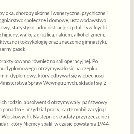
 oka, choroby skórne i weneryczne, psychiczne i
ielęgniarstwo społeczne i domowe, ustawodawstwo
y, statystykę, administrację szpitali cywilnych i
higieny, walkę z gruźlicą, rakiem, alkoholizmem,
tyczne i toksykologię oraz znaczenie gimnastyki.
czarny pasek.
praktykowano również na sali operacyjnej. Po
inu dyplomowego otrzymywało się na czepku
amin dyplomowy, który odbywał się w obecności
Ministerstwa Spraw Wewnętrznych, składał się z
oich rodzin, absolwentki otrzymywały państwowy
ponadto – przydział pracy, kartę mobilizacyjną i
 Wojskowych). Następnie składały przyrzeczenie i
dar, który Niemcy spalili w czasie powstania 1944