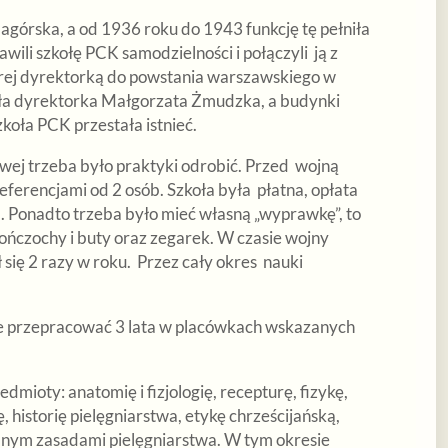
górska, a od 1936 roku do 1943 funkcję tę pełniła
i szkołę PCK samodzielności i połączyli ją z
órej dyrektorką do powstania warszawskiego w
ła dyrektorka Małgorzata Żmudzka, a budynki
Szkoła PCK przestała istnieć.
owej trzeba było praktyki odrobić. Przed wojną
ferencjami od 2 osób. Szkoła była płatna, opłata
m. Ponadto trzeba było mieć własną „wyprawkę”, to
 pończochy i buty oraz zegarek. W czasie wojny
się 2 razy w roku. Przez cały okres nauki
e przepracować 3 lata w placówkach wskazanych
mioty: anatomię i fizjologię, recepturę, fizykę,
 historię pielęgniarstwa, etykę chrześcijańską,
anym zasadami pielęgniarstwa. W tym okresie