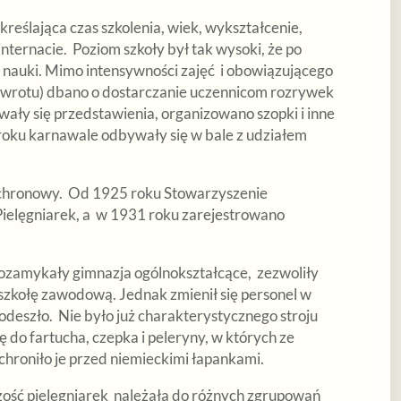
reślająca czas szkolenia, wiek, wykształcenie,
ternacie. Poziom szkoły był tak wysoki, że po
a nauki. Mimo intensywności zajęć i obowiązującego
powrotu) dbano o dostarczanie uczennicom rozrywek
ywały się przedstawienia, organizowano szopki i inne
 roku karnawale odbywały się w bale z udziałem
ochronowy. Od 1925 roku Stowarzyszenie
elęgniarek, a w 1931 roku zarejestrowano
ozamykały gimnazja ogólnokształcące, zezwoliły
o szkołę zawodową. Jednak zmienił się personel w
odeszło. Nie było już charakterystycznego stroju
ę do fartucha, czepka i peleryny, w których ze
chroniło je przed niemieckimi łapankami.
kszość pielęgniarek należała do różnych zgrupowań