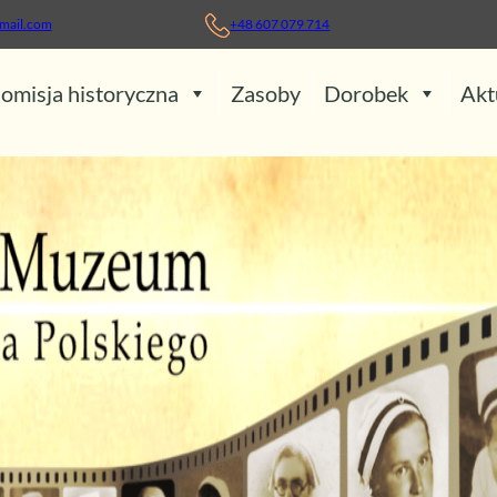
mail.com
+48 607 079 714
omisja historyczna
Zasoby
Dorobek
Akt