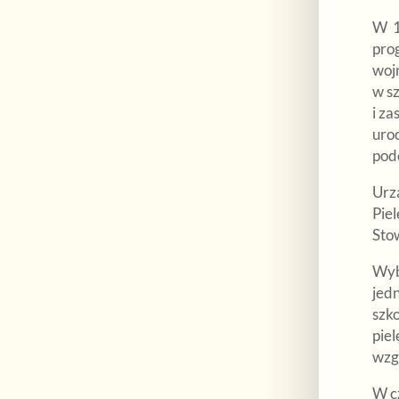
W 19
pro
woj
w s
i za
uro
pod
Urz
Pie
Sto
Wyb
jedn
szko
piel
wzgl
W cz