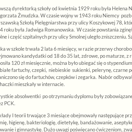
rwszą dyrektorką szkoły od kwietnia 1929 roku była Helena Na
gorzata Żmudzka. W czasie wojny w 1943 roku Niemcy pozbawil
szawską Szkołą Pielęgniarstwa przy ulicy Koszykowej 78, kt
4 roku była Jadwiga Romanowska. W czasie powstania zginę
lne i część szpitalnych przy ulicy Smolnej uległo zniszczeniu. 
ka w szkole trwała 2 lata 6 miesięcy, w razie przerwy chorob
jmowano kandydatki od 18 do 35 lat, zdrowe, po maturze, z re
siła 120 zł miesięcznie, można było ubiegać się o stypendiu
 białe fartuchy, czepki, niebieskie sukienki, pelerynę, czarne
aniczono się do fartuchów, czepków i zegarka. Nabór odbywał 
haczki mieszkały w internacie.
ystkie absolwentki po otrzymaniu dyplomu były zobowiązan
ez PCK.
ady I teorii trwające 3 miesiące obejmowały następujące przed
ię, higienę, bakteriologię, dietetykę, bandażowanie, aseptykę,
owanie i gimnastykę. Dużo uwagi poświęcano ćwiczeniom, zw