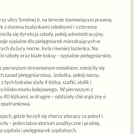
zy ulicy Smolnej 6, na terenie stanowiącym prawną
rk z dwoma budynkami szkolnymi i czterema
ciła się dyrekcja szkoły, pokój administracyjny,
okoje sypialne dla pielęgniarek mieszkających w
ących dyżury nocne, była również łazienka. Na
 szkoły oraz białe boksy – sypialnie pielęgniarskie.
z pierwszym drewnianym mostkiem, mieściły się
h zasad pielęgniarstwa, izolatka, pokój nocny,
tych boksów stały 4 łóżka, szafki, stolik i
zo blisko mostu kolejowego. W pierwszym z
 40 łóżkami, w drugim – oddziały chirurgiczny o
 i opatrunkowa.
ach, gdzie leczyli się chorzy płacący za pobyt i
ciły – jeden laboratorium analityczne i pralnię,
szpitala i pielęgniarek szpitalnych.