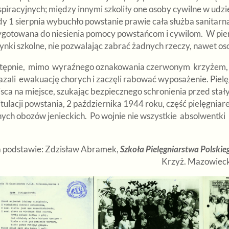
spiracyjnych; między innymi szkoliły one osoby cywilne w ud
dy 1 sierpnia wybuchło powstanie prawie cała służba sanitarn
ygotowana do niesienia pomocy powstańcom i cywilom. W pier
nki szkolne, nie pozwalając zabrać żadnych rzeczy, nawet oso
tępnie, mimo wyraźnego oznakowania czerwonym krzyżem, ostr
azali ewakuację chorych i zaczęli rabować wyposażenie. Pielę
sca na miejsce, szukając bezpiecznego schronienia przed stałym
tulacji powstania, 2 października 1944 roku, część pielęgnia
ych obozów jenieckich. Po wojnie nie wszystkie absolwentki i 
 podstawie: Zdzisław Abramek,
Szkoła Pielęgniarstwa Polski
Krzyż. Mazowiec