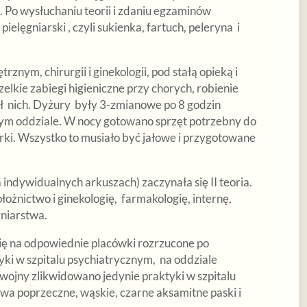
. Po wysłuchaniu teorii i zdaniu egzaminów
ielęgniarski , czyli sukienka, fartuch, peleryna i
nym, chirurgii i ginekologii, pod stałą opieką i
elkie zabiegi higieniczne przy chorych, robienie
ół nich. Dyżury były 3-zmianowe po 8 godzin
żdym oddziale. W nocy gotowano sprzęt potrzebny do
nerki. Wszystko to musiało być jałowe i przygotowane
 indywidualnych arkuszach) zaczynała się II teoria.
ołożnictwo i ginekologię, farmakologię, internę,
gniarstwa.
ię na odpowiednie placówki rozrzucone po
ki w szpitalu psychiatrycznym, na oddziale
ojny zlikwidowano jedynie praktyki w szpitalu
a poprzeczne, wąskie, czarne aksamitne paski i