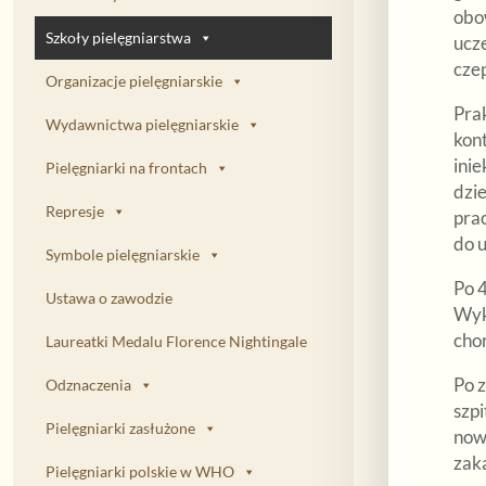
obo
Szkoły pielęgniarstwa
ucze
cze
Organizacje pielęgniarskie
Prak
Wydawnictwa pielęgniarskie
kont
ini
Pielęgniarki na frontach
dzi
Represje
prac
do 
Symbole pielęgniarskie
Po 4
Ustawa o zawodzie
Wykł
cho
Laureatki Medalu Florence Nightingale
Po 
Odznaczenia
szp
Pielęgniarki zasłużone
now
zak
Pielęgniarki polskie w WHO