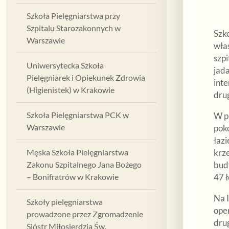
Szkoła Pielęgniarstwa przy
Szpitalu Starozakonnych w
Szk
Warszawie
wła
szpi
Uniwersytecka Szkoła
jada
Pielęgniarek i Opiekunek Zdrowia
inte
(Higienistek) w Krakowie
drug
Szkoła Pielęgniarstwa PCK w
W p
Warszawie
poko
łazi
Męska Szkoła Pielęgniarstwa
krz
Zakonu Szpitalnego Jana Bożego
bud
– Bonifratrów w Krakowie
47 ł
Na I
Szkoły pielęgniarstwa
oper
prowadzone przez Zgromadzenie
drug
Sióstr Miłosierdzia Św.