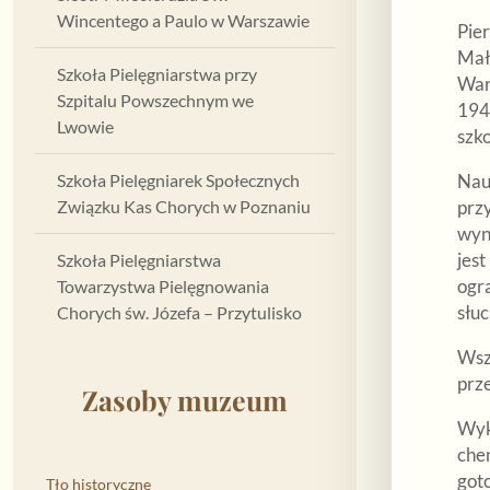
Wincentego a Paulo w Warszawie
Pie
Mał
Szkoła Pielęgniarstwa przy
War
Szpitalu Powszechnym we
194
Lwowie
szko
Szkoła Pielęgniarek Społecznych
Nau
Związku Kas Chorych w Poznaniu
przy
wyno
jest
Szkoła Pielęgniarstwa
ogr
Towarzystwa Pielęgnowania
słuc
Chorych św. Józefa – Przytulisko
Wsz
prz
Zasoby muzeum
Wykł
chem
got
Tło historyczne