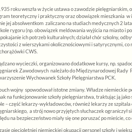
35 roku weszła w życie ustawa o zawodzie pielęgniarskim, ok
gram teoretyczny i praktyczny oraz obowiązek mieszkania w in
nie jej absolwentkom zaliczano na studiach medycznych 2 lat
zkole rygoru (np. obowiązek meldowania wyjścia na miasto i 
spokajanie ich potrzeb kulturalnych; działał chór szkolny, odb
czystości z wierszykami okolicznościowymi i satyrycznymi, co
chorążówki CWS.
ądzano wycieczki, organizowano dodatkowe kursy, np. spad
lęgniarek Zawodowych należało do Międzynarodowej Rady Pi
warzyszenie Wychowanek Szkoły Pielęgniarstwa PCK.
uch wojny spowodował istotne zmiany. Władze niemieckie p
ak na funkcjonowanie szkoły pielęgniarstwa, traktując ją jak
le – część lekarzy-wykładowców, również lekarzy ze szpitala 
ęgniarskiego, a strój nowo przyjętych słuchaczek ograniczył si
ędu na bezpieczeństwo miały się one poruszać po mieście, co 
asie pięcioletniej niemieckiej okupacji personel szkoły i wię