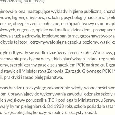
chodziło się na III teorię.
jmowała ona następujące wykłady: higienę publiczną, choroby
wowe, higienę umysłową i szkolną, psychologię nauczania, p
eczne, ubezpieczenia społeczne, ustrój państwowy i samorządow
kowych, eugenikę, opiekę nad matką i dzieckiem, propagandę 
skową służba zdrowia, lotnictwo sanitarne, gazoznawstwo prak
dbyciu tej teorii otrzymywało się na czepku poziomy, wąski 
ktyki odbywały się wedle działów na terenie całej Warszawy, 
racowaniu praktyk na wszystkich placówkach i zdaniu egzam
iomy, szeroki czarny pasek ze znaczkiem PCK na środku. Egz
edstawicieli Ministerstwa Zdrowia, Zarządu Głównego PCK i 
ii, praktyki i zasad pielęgniarstwa.
czas bardzo uroczystego zakończenie szkoły, w obecności sw
lom, uprawniający do wykonywania zawodu i odznakę szkoły, a 
pień wojskowy porucznika (PCK podlegało Ministerstwu Spraw
wały hymn pielęgniarski. Od 1938 roku szkoła posiadała sztan
. Część oficjalną kończył wspólny, uroczysty obiad.