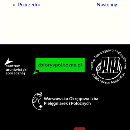
«
Poprzedni
Następny