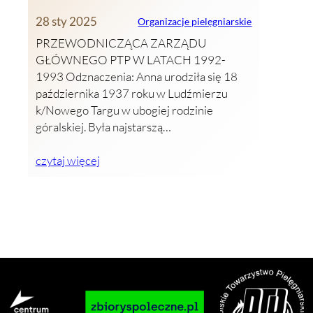
28 sty 2025
Organizacje pielęgniarskie
PRZEWODNICZĄCA ZARZĄDU
GŁÓWNEGO PTP W LATACH 1992-
1993 Odznaczenia: Anna urodziła się 18
października 1937 roku w Ludźmierzu
k/Nowego Targu w ubogiej rodzinie
góralskiej. Była najstarszą…
czytaj więcej