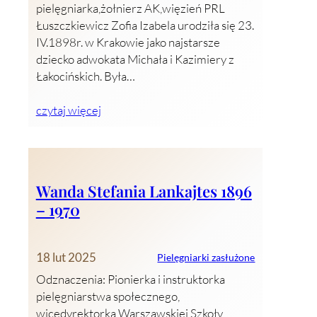
pielęgniarka,żołnierz AK,więzień PRL
Łuszczkiewicz Zofia Izabela urodziła się 23.
IV.1898r. w Krakowie jako najstarsze
dziecko adwokata Michała i Kazimiery z
Łakocińskich. Była…
czytaj więcej
Wanda Stefania Lankajtes 1896
– 1970
18 lut 2025
Pielęgniarki zasłużone
Odznaczenia: Pionierka i instruktorka
pielęgniarstwa społecznego,
wicedyrektorka Warszawskiej Szkoły