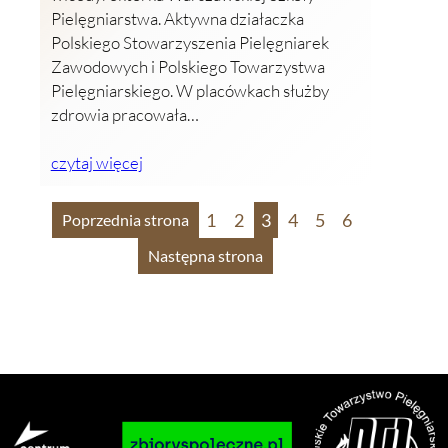
Pielęgniarstwa. Aktywna działaczka
Polskiego Stowarzyszenia Pielęgniarek
Zawodowych i Polskiego Towarzystwa
Pielęgniarskiego. W placówkach służby
zdrowia pracowała…
czytaj więcej
1
2
3
4
5
6
Poprzednia strona
Następna strona